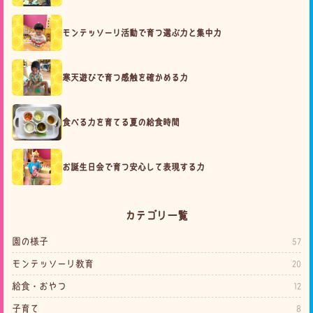
モンテッソーリ活動で育つ選ぶ力と集中力
寒天遊びで育つ感触を確かめる力
食べる力を育てる夏の給食時間
お誕生日会で育つ安心して表現する力
カテゴリ一覧
園の様子
57
モンテッソーリ教育
20
給食・おやつ
12
子育て
8