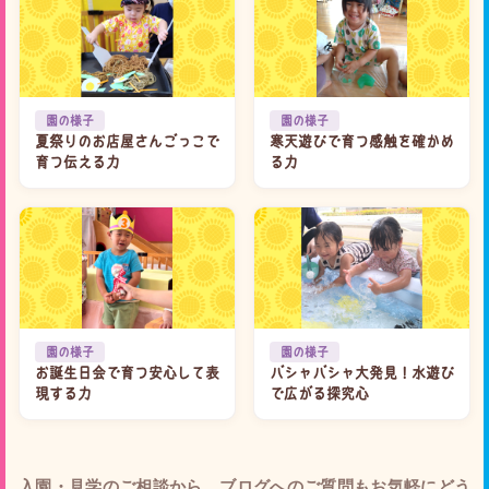
園の様子
園の様子
夏祭りのお店屋さんごっこで
寒天遊びで育つ感触を確かめ
育つ伝える力
る力
園の様子
園の様子
お誕生日会で育つ安心して表
バシャバシャ大発見！水遊び
現する力
で広がる探究心
入園・見学のご相談から、ブログへのご質問もお気軽にどう