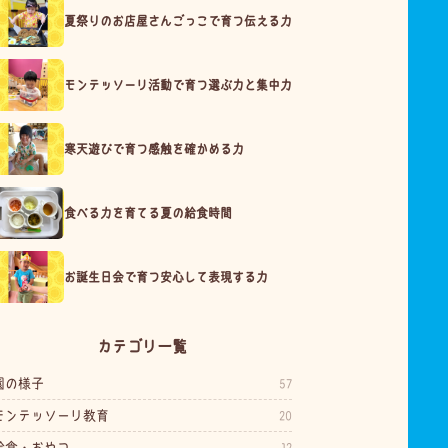
夏祭りのお店屋さんごっこで育つ伝える力
モンテッソーリ活動で育つ選ぶ力と集中力
寒天遊びで育つ感触を確かめる力
食べる力を育てる夏の給食時間
お誕生日会で育つ安心して表現する力
カテゴリ一覧
園の様子
57
モンテッソーリ教育
20
給食・おやつ
12