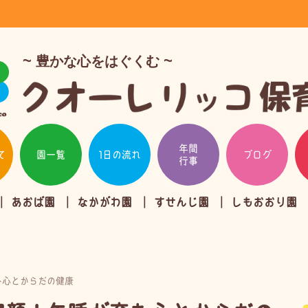
豊かな心をはぐくむ
年間
て
園一覧
1日の流れ
ブログ
行事
あおば園
なかがわ園
すせんじ園
しもおおり園
む心とからだの健康