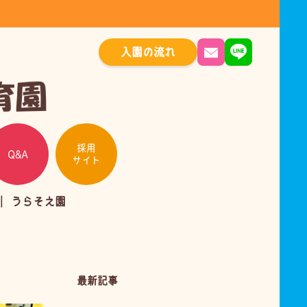
入園の流れ
採用
Q&A
サイト
うらそえ園
最新記事