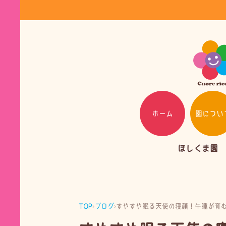
ホーム
園につい
ほしくま園
TOP
›
ブログ
›
すやすや眠る天使の寝顔！午睡が育