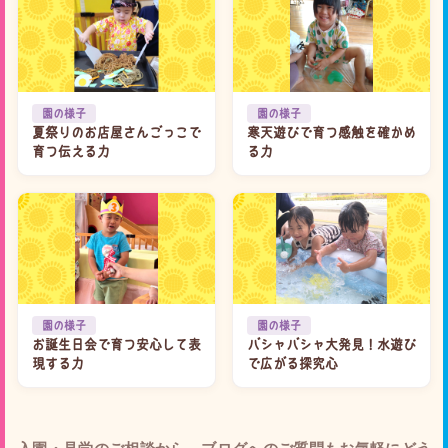
園の様子
園の様子
夏祭りのお店屋さんごっこで
寒天遊びで育つ感触を確かめ
育つ伝える力
る力
園の様子
園の様子
お誕生日会で育つ安心して表
バシャバシャ大発見！水遊び
現する力
で広がる探究心