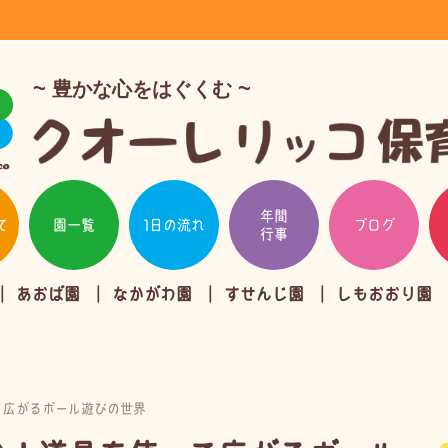
豊かな心をはぐくむ
年間
て
園一覧
1日の流れ
ブログ
行事
あおば園
なかがわ園
すせんじ園
しもおおり園
て広がるボール遊びの世界