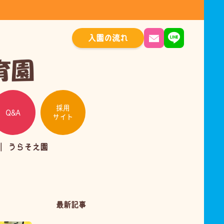
入園の流れ
採用
Q&A
サイト
うらそえ園
最新記事