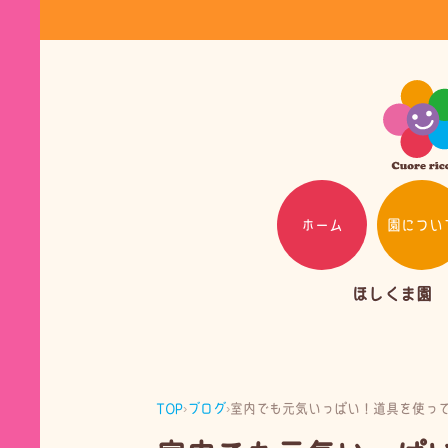
ホーム
園につい
ほしくま園
TOP
›
ブログ
›
室内でも元気いっぱい！道具を使っ