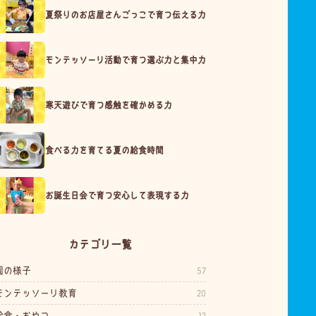
夏祭りのお店屋さんごっこで育つ伝える力
モンテッソーリ活動で育つ選ぶ力と集中力
寒天遊びで育つ感触を確かめる力
食べる力を育てる夏の給食時間
お誕生日会で育つ安心して表現する力
カテゴリ一覧
園の様子
57
モンテッソーリ教育
20
給食・おやつ
12