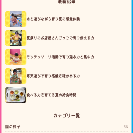
最新記事
水と遊びながら育つ夏の感覚体験
夏祭りのお店屋さんごっこで育つ伝える力
モンテッソーリ活動で育つ選ぶ力と集中力
寒天遊びで育つ感触を確かめる力
食べる力を育てる夏の給食時間
カテゴリ一覧
園の様子
58