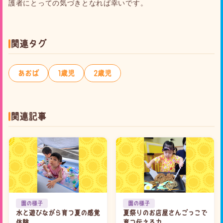
護者にとっての気づきとなれば幸いです。
関連タグ
あおば
1歳児
2歳児
関連記事
園の様子
園の様子
水と遊びながら育つ夏の感覚
夏祭りのお店屋さんごっこで
体験
育つ伝える力