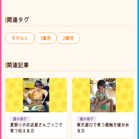
関連タグ
すせんじ
1歳児
2歳児
関連記事
園の様子
園の様子
夏祭りのお店屋さんごっこで
寒天遊びで育つ感触を確かめ
育つ伝える力
る力