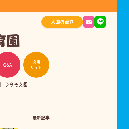
入園の流れ
採用
Q&A
サイト
うらそえ園
最新記事