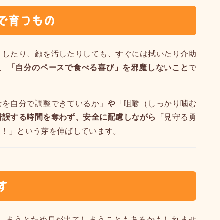
で育つもの
としたり、顔を汚したりしても、すぐには拭いたり介助
、
「自分のペースで食べる喜び」を邪魔しないこと
で
量を自分で調整できているか」
や
「咀嚼（しっかり噛む
錯誤する時間を奪わず、安全に配慮しながら
「見守る勇
い！」という芽を伸ばしています。
す
しまうとため息が出てしまうこともあるかもしれませ