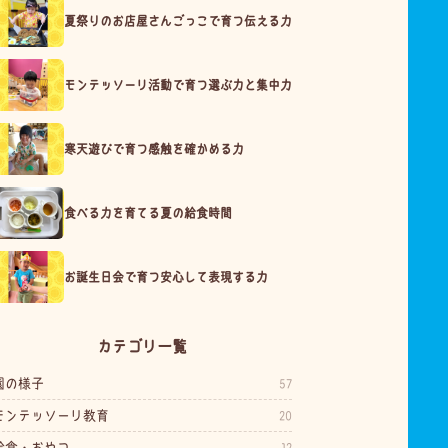
夏祭りのお店屋さんごっこで育つ伝える力
モンテッソーリ活動で育つ選ぶ力と集中力
寒天遊びで育つ感触を確かめる力
食べる力を育てる夏の給食時間
お誕生日会で育つ安心して表現する力
カテゴリ一覧
園の様子
57
モンテッソーリ教育
20
給食・おやつ
12