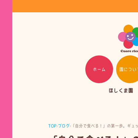
ホーム
園につい
ほしくま園
TOP
›
ブログ
›
「自分で食べる！」の第一歩。ギュ