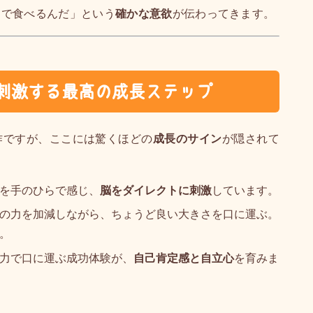
力で食べるんだ」という
確かな意欲
が伝わってきます。
刺激する最高の成長ステップ
作ですが、ここには驚くほどの
成長のサイン
が隠されて
を手のひらで感じ、
脳をダイレクトに刺激
しています。
の力を加減しながら、ちょうど良い大きさを口に運ぶ。
。
力で口に運ぶ成功体験が、
自己肯定感と自立心
を育みま