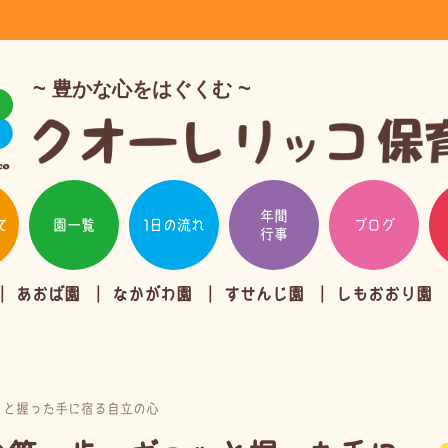
豊かな心をはぐくむ
年間
て
園一覧
1日の流れ
ブログ
行事
あおば園
なかがわ園
すせんじ園
しもおおり園
ッと握った手に宿る自立の心