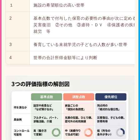
１
施設の希望順位の高い世帯
2
基本点数で付与した保育の必要性の事由が次に定める順
災害復旧 ②その他 ③虐待・ＤＶ ④保護者の疾病
就労 等
3
養育している未就学児の子どもの人数が多い世帯
4
世帯の合計所得金額等により判断