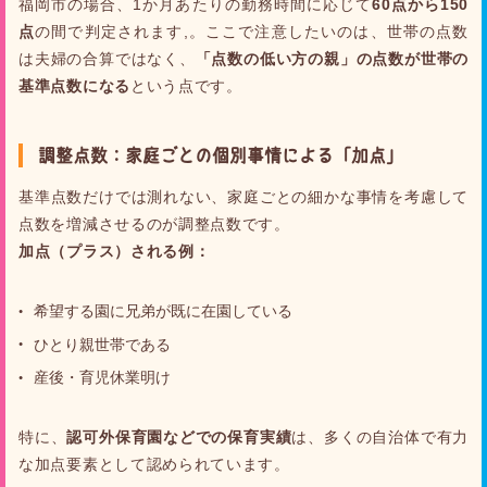
福岡市の場合、1か月あたりの勤務時間に応じて
60点から150
点
の間で判定されます,。ここで注意したいのは、世帯の点数
は夫婦の合算ではなく、
「点数の低い方の親」の点数が世帯の
基準点数になる
という点です。
調整点数：家庭ごとの個別事情による「加点」
基準点数だけでは測れない、家庭ごとの細かな事情を考慮して
点数を増減させるのが調整点数です。
加点（プラス）される例：
希望する園に兄弟が既に在園している
ひとり親世帯である
産後・育児休業明け
特に、
認可外保育園などでの保育実績
は、多くの自治体で有力
な加点要素として認められています。