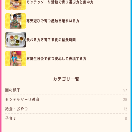
モンテッソーリ活動で育つ選ぶ力と集中力
寒天遊びで育つ感触を確かめる力
食べる力を育てる夏の給食時間
お誕生日会で育つ安心して表現する力
カテゴリ一覧
園の様子
57
モンテッソーリ教育
20
給食・おやつ
12
子育て
8