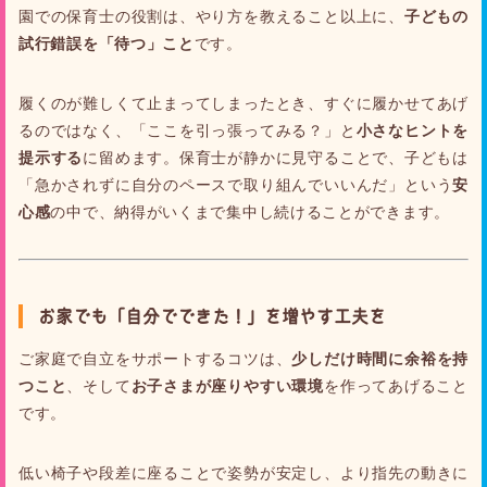
園での保育士の役割は、やり方を教えること以上に、
子どもの
試行錯誤を「待つ」こと
です。
履くのが難しくて止まってしまったとき、すぐに履かせてあげ
るのではなく、「ここを引っ張ってみる？」と
小さなヒントを
提示する
に留めます。保育士が静かに見守ることで、子どもは
「急かされずに自分のペースで取り組んでいいんだ」という
安
心感
の中で、納得がいくまで集中し続けることができます。
お家でも「自分でできた！」を増やす工夫を
ご家庭で自立をサポートするコツは、
少しだけ時間に余裕を持
つこと
、そして
お子さまが座りやすい環境
を作ってあげること
です。
低い椅子や段差に座ることで姿勢が安定し、より指先の動きに