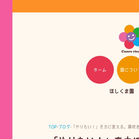
ホーム
園につい
ほしくま園
TOP
›
ブログ
›
「やりたい！」を力に変える。霧吹