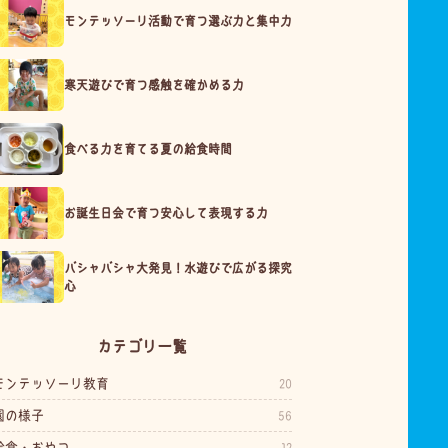
モンテッソーリ活動で育つ選ぶ力と集中力
寒天遊びで育つ感触を確かめる力
食べる力を育てる夏の給食時間
お誕生日会で育つ安心して表現する力
バシャバシャ大発見！水遊びで広がる探究
心
カテゴリ一覧
モンテッソーリ教育
20
園の様子
56
給食・おやつ
12