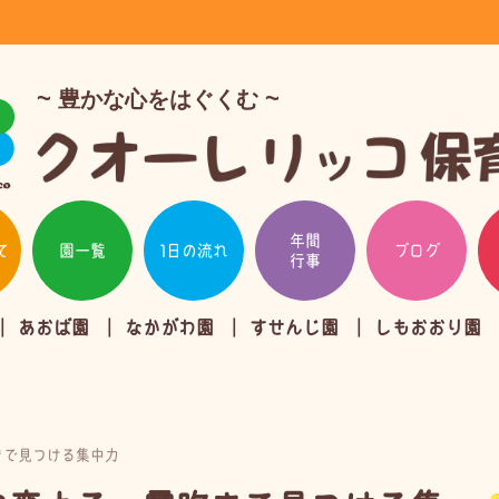
豊かな心をはぐくむ
年間
て
園一覧
1日の流れ
ブログ
行事
あおば園
なかがわ園
すせんじ園
しもおおり園
きで見つける集中力