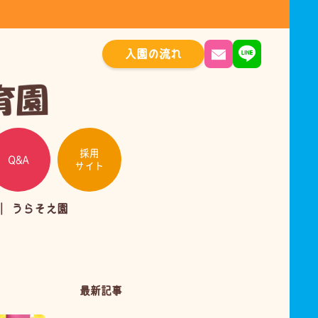
入園の流れ
採用
Q&A
サイト
うらそえ園
最新記事