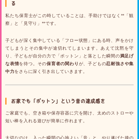
る
私たち保育士がこの時していることは、手助けではなく**「観
察」と「見守り」**です。
子どもが深く集中している「フロー状態」にある時、声をかけ
てしまうとその集中が途切れてしまいます。あえて沈黙を守
り、子どもが自分の力で「ポットン」と落とした瞬間の
満足げ
な表情
を待つ。その
保育者の関わり
が、子どもの
忍耐強さや集
中力
をさらに深く引き出していきます。
お家でも「ポットン」という音の達成感を
ご家庭でも、空き箱や保存容器に穴を開け、太めのストローや
短い棒を入れる遊びが簡単に作れます。
大切なのは、入った瞬間の心地よい「音」と、やり遂げた後の