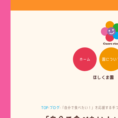
ホーム
園につい
ほしくま園
TOP
›
ブログ
›
「自分で食べたい！」を応援する手