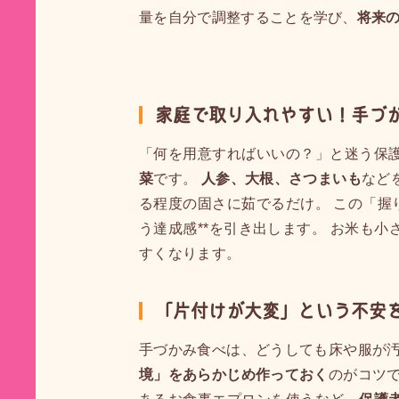
量を自分で調整することを学び、
将来
家庭で取り入れやすい！手づ
「何を用意すればいいの？」と迷う保
菜
です。
人参、大根、さつまいも
など
る程度の固さに茹でるだけ。 この「握
う達成感**を引き出します。 お米も
すくなります。
「片付けが大変」という不安
手づかみ食べは、どうしても床や服が汚
境」をあらかじめ作っておく
のがコツ