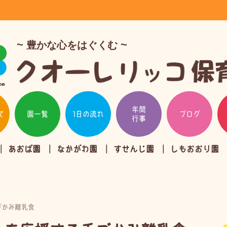
豊かな心をはぐくむ
年間
て
園一覧
1日の流れ
ブログ
行事
あおば園
なかがわ園
すせんじ園
しもおおり園
づかみ離乳食