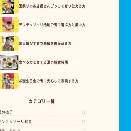
夏祭りのお店屋さんごっこで育つ伝える力
モンテッソーリ活動で育つ選ぶ力と集中力
寒天遊びで育つ感触を確かめる力
食べる力を育てる夏の給食時間
お誕生日会で育つ安心して表現する力
カテゴリ一覧
園の様子
57
モンテッソーリ教育
20
給食・おやつ
12