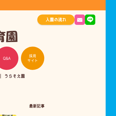
入園の流れ
採用
Q&A
サイト
うらそえ園
最新記事