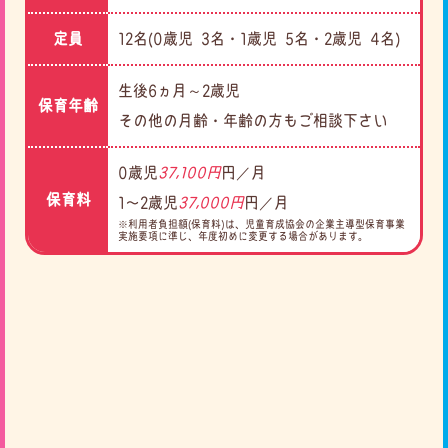
定員
12名(0歳児 3名・1歳児 5名・2歳児 4名)
生後6ヵ月～2歳児
保育年齢
その他の月齢・年齢の方もご相談下さい
0歳児
37,100円
円／月
保育料
1〜2歳児
37,000円
円／月
※利用者負担額(保育料)は、児童育成協会の企業主導型保育事業
実施要項に準じ、年度初めに変更する場合があります。