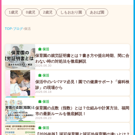
1歳児
0歳児
2歳児
しもおおり園
あおば園
TOP
›
ブログ
›
保活
🏫 保活
保育園の就労証明書とは？書き方や提出時期、間に合
わない時の対処法を徹底解説
2026.06.30
🏫 保活
保活中のパパママ必見！園での健康サポート「歯科検
診」の現場から
2026.06.18
🏫 保活
保育園の点数（指数）とは？仕組みや計算方法、福岡
市の最新ルールを徹底解説！
2026.06.23
🏫 保活
【2026年版】認可保育園と認可外保育園の違いとは？