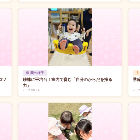
🌸 園の様子

コツ
鉄棒に平均台！室内で育む「自分のからだを操る
季
力」
2026.05.14
2026