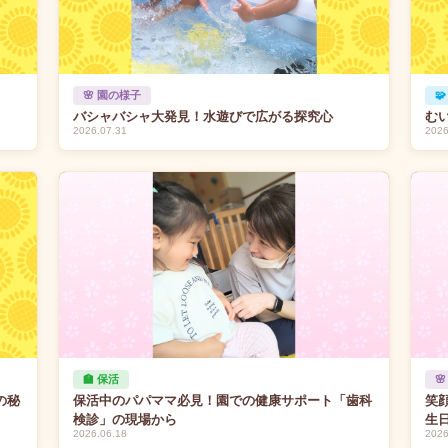
🌸 園の様子

バシャバシャ大発見！水遊びで広がる探究心
む
2026.07.31
2026
🏫 保活

の秘
保活中のパパママ必見！園での健康サポート「歯科
笑
検診」の現場から
生
2026.06.18
2026