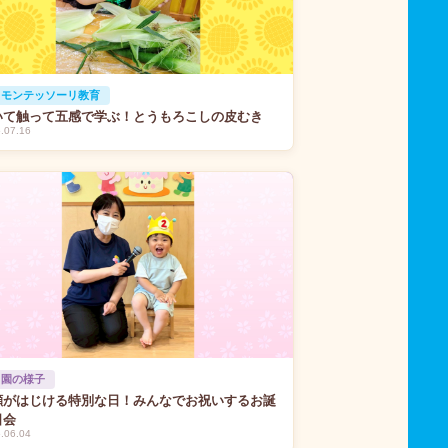
 モンテッソーリ教育
いて触って五感で学ぶ！とうもろこしの皮むき
.07.16
 園の様子
顔がはじける特別な日！みんなでお祝いするお誕
日会
.06.04