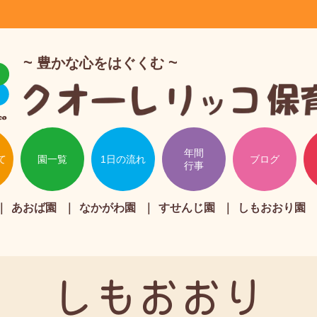
豊かな心をはぐくむ
年間
て
園一覧
1日の流れ
ブログ
行事
あおば園
なかがわ園
すせんじ園
しもおおり園
しもおおり