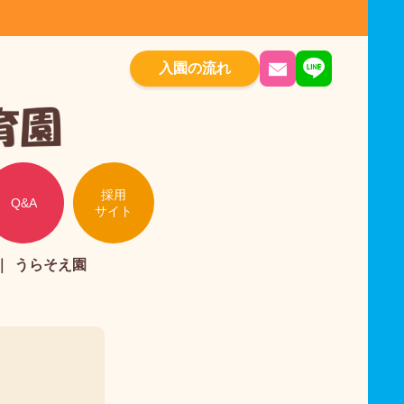
入園の流れ
採用
Q&A
サイト
うらそえ園