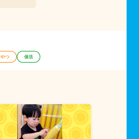
おやつ
保活