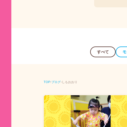
すべて
モ
TOP
›
ブログ
›
しもおおり